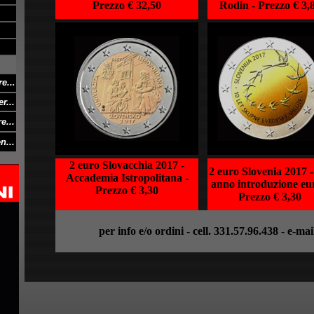
Prezzo € 32,50
Rodin -
Prezzo € 3,
e..
.
r...
e...
n...
2 euro Slovacchia 2017 -
2 euro Slovenia 2017 -
Accademia Istropolitana -
anno introduzione eur
Prezzo € 3,30
Prezzo € 3,30
per info e/o ordini - cell. 331.57.96.438 - e-mai