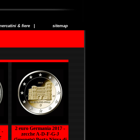
ercatini & fiere
|
sitemap
2 euro Germania 2017 -
 -
zecche A-D-F-G-J
e
(5monete) Porta Nigra di