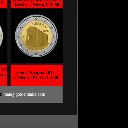
80
Treviri -
Prezzo € 16,50
 10°
2 euro Spagna 2017 -
o -
Oviedo -
Prezzo € 3,30
l:
mail@goldenitalia.com