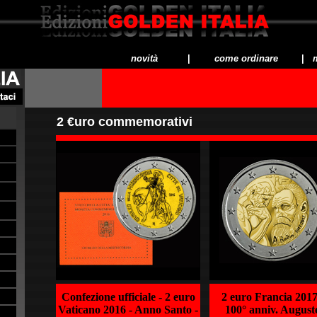
novità
|
come ordinare
|
m
2 €uro commemorativi
Confezione ufficiale - 2 euro
2 euro Francia 2017
Vaticano 2016 - Anno Santo -
100° anniv. August