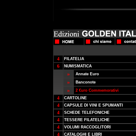
4
FILATELIA
6
NUMISMATICA
»
Annate Euro
»
Banconote
»
2 €uro Commemorativi
4
CARTOLINE
4
CAPSULE DI VINI E SPUMANTI
4
SCHEDE TELEFONICHE
4
TESSERE FILATELICHE
4
VOLUMI RACCOGLITORI
4
CATALOGHI E LIBRI